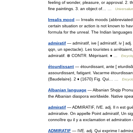
feeling of wonder, pleasure, or approval. 2. t
fine paintings. 3. an object of… …
Universaliu
Irrealis mood
— Irrealis moods (abbreviated i
certain situation or action is not known to h
formula for the unreal. The Indian langua
admiratif
— admiratif, ive [ admiratif, iv ] ad
qqn, un spectacle). Les touristes s arrêtaien
admiratif. ⊗ CONTR. Méprisant. ● …
Encyclo
étourdissant
— étourdissant, ante [ eturdisɑ̃,
assourdissant, fatigant. Vacarme étourdissant
(Baudelaire). 2 ♦ (1670) Fig. Qui… …
Encyclo
Albanian language
— Albanian Shqip Pronunc
the Albanian diaspora worldwide. Native s
admiratif
— ADMIRATIF, IVE. adj. Il n est guè
admirative. On appelle Point admiratif, Un sig
connoître qu il y a exclamation et admirat
ADMIRATIF
— IVE. adj. Qui exprime l admira