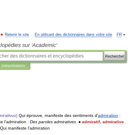
Retenir le site
En utilisant des dictionnaires dans votre site
FR
clopédies sur 'Academic'
Recherche!
interprétations
irativus
)
Qui
éprouve
,
manifeste
des
sentiments
d
'
admiration
:
te
l
'
admiration
:
Des
paroles
admiratives
.
●
admiratif
,
admirative
Qui
manifeste
l
'
admiration