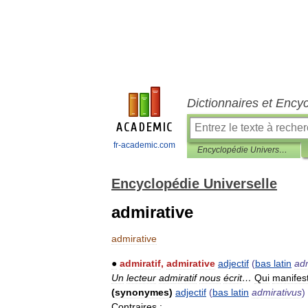
Dictionnaires et Ency
fr-academic.com
Encyclopédie Universelle
Encyclopédie Universelle
admirative
admirative
●
admiratif
,
admirative
adjectif
(
bas
latin
adm
Un
lecteur
admiratif
nous
écrit
…
Qui
manifes
(
synonymes
)
adjectif
(
bas
latin
admirativus
)
Contraires
: