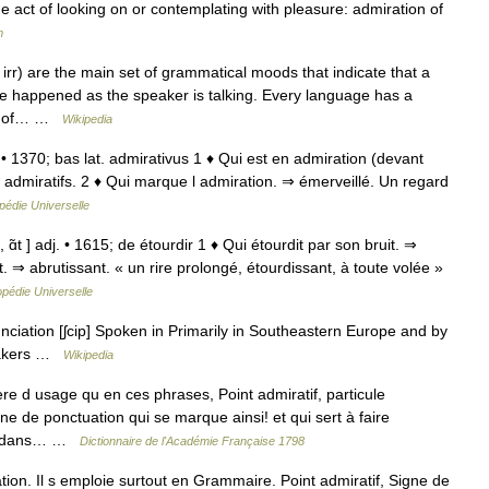
he act of looking on or contemplating with pleasure: admiration of
m
rr) are the main set of grammatical moods that indicate that a
ave happened as the speaker is talking. Every language has a
ges of… …
Wikipedia
j. • 1370; bas lat. admirativus 1 ♦ Qui est en admiration (devant
t, admiratifs. 2 ♦ Qui marque l admiration. ⇒ émerveillé. Un regard
pédie Universelle
 ɑ̃t ] adj. • 1615; de étourdir 1 ♦ Qui étourdit par son bruit. ⇒
. ⇒ abrutissant. « un rire prolongé, étourdissant, à toute volée »
pédie Universelle
iation [ʃcip] Spoken in Primarily in Southeastern Europe and by
peakers …
Wikipedia
re d usage qu en ces phrases, Point admiratif, particule
ne de ponctuation qui se marque ainsi! et qui sert à faire
ion dans… …
Dictionnaire de l'Académie Française 1798
tion. Il s emploie surtout en Grammaire. Point admiratif, Signe de