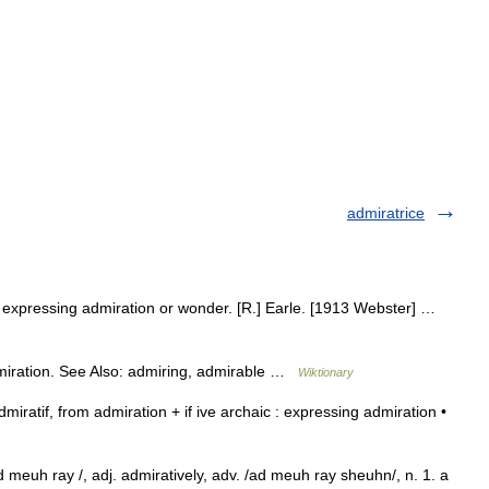
admiratrice
or expressing admiration or wonder. [R.] Earle. [1913 Webster] …
miration. See Also: admiring, admirable …
Wiktionary
ratif, from admiration + if ive archaic : expressing admiration •
 meuh ray /, adj. admiratively, adv. /ad meuh ray sheuhn/, n. 1. a