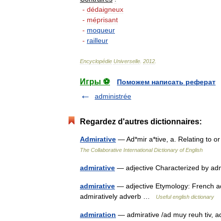
-
dédaigneux
-
méprisant
-
moqueur
-
railleur
Encyclopédie
Universelle
.
2012
.
Игры ⚽
Поможем написать реферат
administrée
Regardez d'autres dictionnaires:
Admirative
— Ad*mir a*tive, a. Relating to 
The Collaborative International Dictionary of English
admirative
— adjective Characterized by ad
admirative
— adjective Etymology: French admi
admiratively adverb …
Useful english dictionary
admiration
— admirative /ad muy reuh tiv, ad